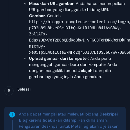
Masukkan URL gambar
: Anda harus menempelkan
URL gambar yang diunggah ke bidang
URL
Gambar
. Contoh:
https://blogger.googleusercontent.com/img/b
p7R2n89h8Hze0SciYlbQkKnfRiDHLu84lAsGBWy-
ZpllATx-
Bdaxz3Bw7gT2BCbQDdRaQbwI_vFG60TgM8RkRoM0kFn
mzcYDy-
xe05Tp5E4QaECsew7MFd2qr6JIU7BsDSJ6U7wv7UWu6
Upload gambar dari komputer
: Anda perlu
mengunggah gambar baru dari komputer Anda
dengan mengeklik tombol
Jelajahi
dan pilih
gambar logo yang ingin Anda gunakan.
Selesai
Anda dapat mengisi atau melewati bidang
Deskripsi
Blog
karena tidak akan ditampilkan di halaman.
Pengaturan deskripsi untuk Meta Tag akan dijelaskan